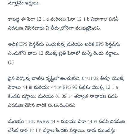
మాత్రమే అర్హులు.
కాబట్టి ఈ పేరా 12 1 a మరియు పేరా 12 1 b విభాగాల పదవీ
విరమణ చేసినవారు ఏ తీర్పులోనైనా ముఖ్యమైనవి.
అధిక EPS పెన్షన్‌ను ఎంచుకున్న మరియు అధిక EPS పెన్షన్‌ను
ఎంచుకోని వారు 12 యొక్క ప్రతి పేరాలో మళ్ళీ రెండు వర్గాలు.
(1)
పైన పేర్కొన్న వాటిని దృష్టిలో ఉంచుకుని, 04/11/22 తీర్పు యొక్క
పేరాలు 44 iii మరియు 44 iv EPS 95 పథకం యొక్క 12 1 a
కిందకు వస్తాయి మరియు 01 09 14 తర్వాత సాధారణ పదవీ
విరమణ చేసిన వారికి సంబంధించినవి.
మరియు THE PARA 44 v మరియు పేరా 44 vi పదవీ విరమణ
చేసిన వారి 12 1 b వర్గాల కిందకు వస్తాయి. వారు ముందస్తు