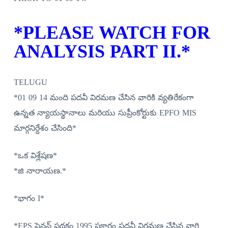
*PLEASE WATCH FOR
ANALYSIS PART II.*
TELUGU
*01 09 14 మంది పదవీ విరమణ చేసిన వారికి వ్యతిరేకంగా
ఉన్నత న్యాయస్థానాలు మరియు సుప్రీంకోర్టుకు EPFO ​​MIS
మార్గనిర్దేశం చేసింది*
*ఒక విశ్లేషణ*
*జి నారాయణ.*
*భాగం I*
*EPS పెన్షన్ పథకం 1995 ప్రకారం పదవీ విరమణ చేసిన వారి