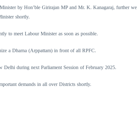
inister by Hon’ble Girirajan MP and Mr. K. Kanagaraj, further we
nister shortly.
tly to meet Labour Minister as soon as possible.
nize a Dharna (Arppattam) in front of all RPFC.
w Delhi during next Parliament Session of February 2025.
portant demands in all over Districts shortly.