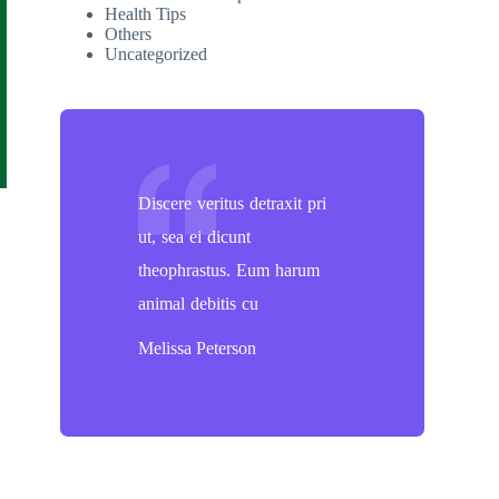
Health Tips
Others
Uncategorized
Discere veritus detraxit pri
ut, sea ei dicunt
theophrastus. Eum harum
animal debitis cu
Melissa Peterson