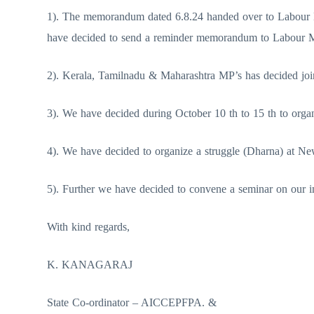
1). The memorandum dated 6.8.24 handed over to Labour M
have decided to send a reminder memorandum to Labour Mi
2). Kerala, Tamilnadu & Maharashtra MP’s has decided join
3). We have decided during October 10 th to 15 th to orga
4). We have decided to organize a struggle (Dharna) at Ne
5). Further we have decided to convene a seminar on our im
With kind regards,
K. KANAGARAJ
State Co-ordinator – AICCEPFPA. &