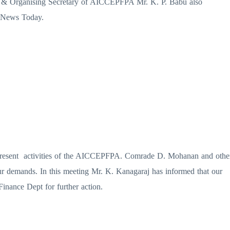
 Organising Secretary of AICCEPFPA Mr. K. P. Babu also
t News Today.
esent activities of the AICCEPFPA. Comrade D. Mohanan and othe
our demands. In this meeting Mr. K. Kanagaraj has informed that our
nance Dept for further action.