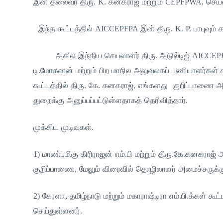
இன் தலைவர் திரு. K. கனகராஜ் மற்றும் CEPFPWA, செயலா
இந்த கூட்டத்தில் AICCEPFPA இன் திரு. K. P. பாபுவும்
அகில இந்திய செயலாளர் திரு. அடுல்டிஜ் AICCEPFP
டி.மோகனன் மற்றும் பிற மாநில அலுவலகப் பணியாளர்கள் க
கூட்டத்தில் திரு. கே. கனகராஜ், எங்களது குறிப்பாணை 
துறைக்கு அனுப்பப்பட்டுள்ளதாகத் தெரிவித்தார்.
முக்கிய முடிவுகள்.
1) மாண்புமிகு கிரிராஜன் எம்.பி மற்றும் திரு.கே.கனகரா
குறிப்பாணை, மேலும் விரைவில் தொழிலாளர் அமைச்சருக்க
2) கேரளா, தமிழ்நாடு மற்றும் மகாராஷ்டிரா எம்.பி.க்கள் 
செய்துள்ளனர்.