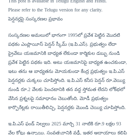
This post is available in Telugu English and Hindi.
Please refer to the Telugu version for any clarity.
పెన్షనర్లపై సంస్కరణల ప్రభావం
సంస్కరణల అమలులో భాగంగా 1995లో ప్రవేశ పెట్టిన మొదటి
పథకం ఎంప్లాయీస్‌ పెన్షన్‌ స్కీమ్‌ (ఇ.పి.ఎస్‌). ప్రభుత్వం లేదా
ప్రైవేటు యజమానికి బాధ్యత లేకుండా కార్మికుల డబ్బు నుండి
ప్రవేశ పెట్టిన పథకం ఇది. అటు యజమానిపై బాధ్యత ఉంచకుండా,
ఇటు తను ఆ బాధ్యతను మోయకుండా కేంద్ర ప్రభుత్వం ఇ.పి.ఎస్‌
పెన్షనర్లకు చుక్కలు చూపిస్తోంది. ఇ.పి.ఎస్‌ కనీస పెన్షన్‌ రూ.వెయ్యి
నుండి రూ.2 వేలకు పెంచటానికి తన వద్ద స్తోమత లేదని లోక్‌భలో
వేసిన ప్రశ్నలపై సమాధానం చెబుతోంది. మోడీ ప్రభుత్వం
కార్పొరేట్లకు రాయితీలిచ్చి, పెన్షనర్లకు మొండి చెయ్యి చూపిస్తోంది.
ఇ.పి.ఎస్‌ ఫండ్‌ నిల్వలు 2025 మార్చి 31 నాటికి రూ.9 లక్షల 93
వేల కోట్లు ఉన్నాయి. సంవత్సరానికి వడ్డీ, ఇతర ఆదాయాలు కలిపి