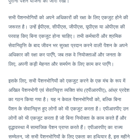
पुरानी पेंशन योजना को जारी रखा।
सभी पेंशनभोगियों को अपने अधिकारों की रक्षा के लिए एकजुट होने की
जरूरत है। उन्हें ईपीएस, सीपीएस, जीपीएस, यूपीएस या ओपीएस की
परवाह किए बिना एकजुट होना चाहिए। तभी कर्मचारी और श्रमिक
सेवानिवृत्ति के बाद जीवन भर सुरक्षा प्रदान करने वाली पेंशन के अपने
अधिकार की रक्षा कर पाएँगे, जब तक वे नियोक्ताओं और जनता के
लिए, अपनी कड़ी मेहनत और समर्पण के लिए काम कर पाएँगे।
इसके लिए, सभी पेंशनभोगियों को एकजुट करने के एक मंच के रूप में
अखिल पेंशनभोगी एवं सेवानिवृत्त व्यक्ति संघ (एपीआरपीए), आंध्र प्रदेश
का गठन किया गया है। यह न केवल पेंशनभोगियों को, बल्कि बिना
पेंशन के सेवानिवृत्त हुए लोगों को भी एकजुट करता है। एपीआरपीए उन
लोगों को भी एकजुट करता है जो बिना नियोक्ता के काम करते हैं और
वृद्धावस्था में सामाजिक पेंशन प्राप्त करते हैं। एपीआरपीए का राज्य
सम्मेलन, जो सभी पेंशनभोगियों के लिए एकता का हथियार है, इस महीने