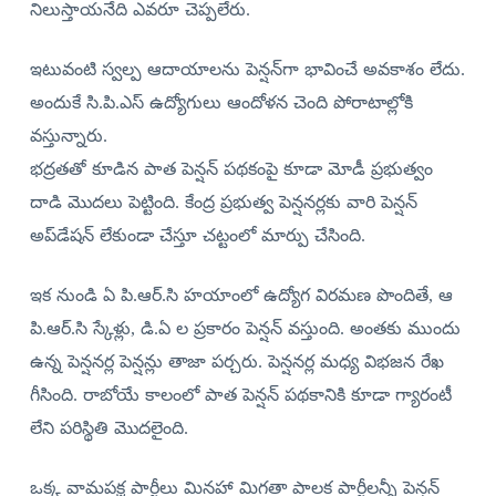
నిలుస్తాయనేది ఎవరూ చెప్పలేరు.
ఇటువంటి స్వల్ప ఆదాయాలను పెన్షన్‌గా భావించే అవకాశం లేదు.
అందుకే సి.పి.ఎస్‌ ఉద్యోగులు ఆందోళన చెంది పోరాటాల్లోకి
వస్తున్నారు.
భద్రతతో కూడిన పాత పెన్షన్‌ పథకంపై కూడా మోడీ ప్రభుత్వం
దాడి మొదలు పెట్టింది. కేంద్ర ప్రభుత్వ పెన్షనర్లకు వారి పెన్షన్‌
అప్‌డేషన్‌ లేకుండా చేస్తూ చట్టంలో మార్పు చేసింది.
ఇక నుండి ఏ పి.ఆర్‌.సి హయాంలో ఉద్యోగ విరమణ పొందితే, ఆ
పి.ఆర్‌.సి స్కేళ్లు, డి.ఏ ల ప్రకారం పెన్షన్‌ వస్తుంది. అంతకు ముందు
ఉన్న పెన్షనర్ల పెన్షన్లు తాజా పర్చరు. పెన్షనర్ల మధ్య విభజన రేఖ
గీసింది. రాబోయే కాలంలో పాత పెన్షన్‌ పథకానికి కూడా గ్యారంటీ
లేని పరిస్థితి మొదలైంది.
ఒక్క వామపక్ష పార్టీలు మినహా మిగతా పాలక పార్టీలన్నీ పెన్షన్‌