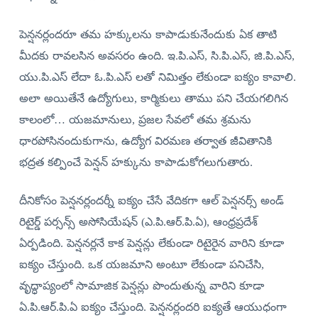
పెన్షనర్లందరూ తమ హక్కులను కాపాడుకునేందుకు ఏక తాటి
మీదకు రావలసిన అవసరం ఉంది. ఇ.పి.ఎస్‌, సి.పి.ఎస్‌, జి.పి.ఎస్‌,
యు.పి.ఎస్‌ లేదా ఓ.పి.ఎస్‌ లతో నిమిత్తం లేకుండా ఐక్యం కావాలి.
అలా అయితేనే ఉద్యోగులు, కార్మికులు తాము పని చేయగలిగిన
కాలంలో… యజమానులు, ప్రజల సేవలో తమ శ్రమను
ధారపోసినందుకుగాను, ఉద్యోగ విరమణ తర్వాత జీవితానికి
భద్రత కల్పించే పెన్షన్‌ హక్కును కాపాడుకోగలుగుతారు.
దీనికోసం పెన్షనర్లందర్నీ ఐక్యం చేసే వేదికగా ఆల్‌ పెన్షనర్స్‌ అండ్‌
రిటైర్డ్‌ పర్సన్స్‌ అసోసియేషన్‌ (ఎ.పి.ఆర్‌.పి.ఏ), ఆంధ్రప్రదేశ్‌
ఏర్పడింది. పెన్షనర్లనే కాక పెన్షన్లు లేకుండా రిటైరైన వారిని కూడా
ఐక్యం చేస్తుంది. ఒక యజమాని అంటూ లేకుండా పనిచేసి,
వృద్ధాప్యంలో సామాజిక పెన్షన్లు పొందుతున్న వారిని కూడా
ఏ.పి.ఆర్‌.పి.ఏ ఐక్యం చేస్తుంది. పెన్షనర్లందరి ఐక్యతే ఆయుధంగా