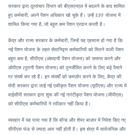
सरकार द्वारा दूरसंचार विभाग को बीएसएनएल में बदलने के बाद शामिल
हुए कर्मचारी, अपने पेंशन अधिकार खो चुके हैं। उन्हें EPF योजना में
शामिल किया गया है, जो बहुत कम पेंशन प्रदान करती है।
केंद्र और राज्य सरकार के कर्मचारी, जिन्हें यह एहसास हो गया है कि
नई पेंशन योजना के तहत सेवानिवृत्त कर्मचारियों को मिलने वाली पेंशन
बहुत कम है, सीपीएस (अंशदायी पेंशन योजना) को समाप्त करने और
ओपीएस (पुरानी पेंशन योजना) को पुनर्जीवित करने के लिए बड़े पैमाने
पर संघर्ष कर रहे हैं। इन संघर्षों को कमज़ोर करने के लिए, केंद्र की
मोदी सरकार द्वारा लाई गई एकीकृत पेंशन योजना (यूपीएस) और राज्य में
वाईसीपी सरकार द्वारा शुरू की गई गारंटीकृत पेंशन योजना (जीपीएस)
को सीपीएस कर्मचारियों ने स्वीकार नहीं किया है।
व्यवहार में यह पाया गया है कि बॉन्ड और शेयर बाज़ार में निवेश किए गए
सीपीएस फंड से ज़्यादा आय नहीं होती है। इस क्षेत्र में सार्वजनिक और