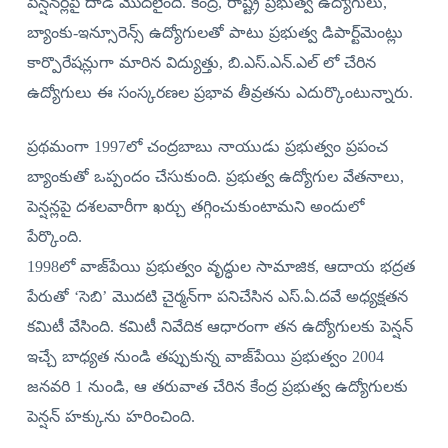
పెన్షనర్లపై దాడి మొదలైంది. కేంద్ర, రాష్ట్ర ప్రభుత్వ ఉద్యోగులు,
బ్యాంకు-ఇన్సూరెన్స్‌ ఉద్యోగులతో పాటు ప్రభుత్వ డిపార్ట్‌మెంట్లు
కార్పొరేషన్లుగా మారిన విద్యుత్తు, బి.ఎస్‌.ఎన్‌.ఎల్‌ లో చేరిన
ఉద్యోగులు ఈ సంస్కరణల ప్రభావ తీవ్రతను ఎదుర్కొంటున్నారు.
ప్రథమంగా 1997లో చంద్రబాబు నాయుడు ప్రభుత్వం ప్రపంచ
బ్యాంకుతో ఒప్పందం చేసుకుంది. ప్రభుత్వ ఉద్యోగుల వేతనాలు,
పెన్షన్లపై దశలవారీగా ఖర్చు తగ్గించుకుంటామని అందులో
పేర్కొంది.
1998లో వాజ్‌పేయి ప్రభుత్వం వృద్ధుల సామాజిక, ఆదాయ భద్రత
పేరుతో ‘సెబి’ మొదటి చైర్మన్‌గా పనిచేసిన ఎస్‌.ఏ.దవే అధ్యక్షతన
కమిటీ వేసింది. కమిటీ నివేదిక ఆధారంగా తన ఉద్యోగులకు పెన్షన్‌
ఇచ్చే బాధ్యత నుండి తప్పుకున్న వాజ్‌పేయి ప్రభుత్వం 2004
జనవరి 1 నుండి, ఆ తరువాత చేరిన కేంద్ర ప్రభుత్వ ఉద్యోగులకు
పెన్షన్‌ హక్కును హరించింది.