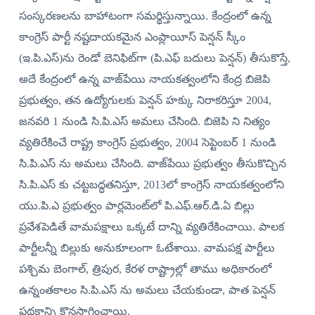
సంస్కరణలను బాహాటంగా సమర్థిస్తున్నాయి. కేంద్రంలో ఉన్న
కాంగ్రెస్‌ పార్టీ నష్టదాయకమైన ఎంప్లాయీస్‌ పెన్షన్‌ స్కీం
(ఇ.పి.ఎస్‌)ను రెండో బెనిఫిట్‌గా (పి.ఎఫ్‌ బదులు పెన్షన్‌) తీసుకొస్తే,
అదే కేంద్రంలో ఉన్న వాజ్‌పేయి నాయకత్వంలోని కేంద్ర బిజెపి
ప్రభుత్వం, తన ఉద్యోగులకు పెన్షన్‌ హక్కు నిరాకరిస్తూ 2004,
జనవరి 1 నుండి సి.పి.ఎస్‌ అమలు చేసింది. బిజెపి ని నిత్యం
వ్యతిరేకించే రాష్ట్ర కాంగ్రెస్‌ ప్రభుత్వం, 2004 సెప్టెంబర్‌ 1 నుండి
సి.పి.ఎస్‌ ను అమలు చేసింది. వాజ్‌పేయి ప్రభుత్వం తీసుకొచ్చిన
సి.పి.ఎస్‌ కు చట్టబద్ధతనిస్తూ, 2013లో కాంగ్రెస్‌ నాయకత్వంలోని
యు.పి.ఎ ప్రభుత్వం పార్లమెంట్‌లో పి.ఎఫ్‌.ఆర్‌.డి.ఏ బిల్లు
ప్రవేశపెడితే వామపక్షాలు ఒక్కటే దాన్ని వ్యతిరేకించాయి. పాలక
పార్టీలన్నీ బిల్లుకు అనుకూలంగా ఓటేశాయి. వామపక్ష పార్టీలు
పశ్చిమ బెంగాల్‌, త్రిపుర, కేరళ రాష్ట్రాల్లో తాము అధికారంలో
ఉన్నంతకాలం సి.పి.ఎస్‌ ను అమలు చేయకుండా, పాత పెన్షన్‌
పథకాన్ని కొనసాగించాయి.