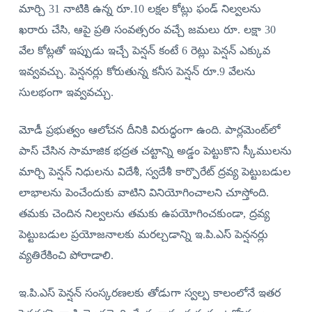
మార్చి 31 నాటికి ఉన్న రూ.10 లక్షల కోట్లు ఫండ్‌ నిల్వలను
ఖరారు చేసి, ఆపై ప్రతి సంవత్సరం వచ్చే జమలు రూ. లక్షా 30
వేల కోట్లతో ఇప్పుడు ఇచ్చే పెన్షన్‌ కంటే 6 రెట్లు పెన్షన్‌ ఎక్కువ
ఇవ్వవచ్చు. పెన్షనర్లు కోరుతున్న కనీస పెన్షన్‌ రూ.9 వేలను
సులభంగా ఇవ్వవచ్చు.
మోడీ ప్రభుత్వం ఆలోచన దీనికి విరుద్ధంగా ఉంది. పార్లమెంట్‌లో
పాస్‌ చేసిన సామాజిక భద్రత చట్టాన్ని అడ్డం పెట్టుకొని స్కీములను
మార్చి పెన్షన్‌ నిధులను విదేశీ, స్వదేశీ కార్పొరేట్‌ ద్రవ్య పెట్టుబడుల
లాభాలను పెంచేందుకు వాటిని వినియోగించాలని చూస్తోంది.
తమకు చెందిన నిల్వలను తమకు ఉపయోగించకుండా, ద్రవ్య
పెట్టుబడుల ప్రయోజనాలకు మరల్చడాన్ని ఇ.పి.ఎస్‌ పెన్షనర్లు
వ్యతిరేకించి పోరాడాలి.
ఇ.పి.ఎస్‌ పెన్షన్‌ సంస్కరణలకు తోడుగా స్వల్ప కాలంలోనే ఇతర