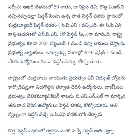
సర్వీసు ఆఖరి వేతనంలో 50 శాతం, దానిపైన డిఏ, కొత్త పి.ఆర్‌.సి
వచ్చినప్పుడల్లా పెన్షన్‌ పెంపు ఉన్న పాత పెన్షన్‌ పథకం స్థానంలో,
కంట్రిబ్యూటరీ పెన్షన్‌ పథకం ( సి.పి.ఎస్‌ ) వచ్చింది. ఈ సి.పి.ఎస్‌
కాస్త ఆచరణలో ఎన్‌.పి.ఎస్‌. (నో పెన్షన్‌ స్కీం)గా మారింది. రాష్ట్ర
ప్రభుత్వం కూడా 2004 సెప్టెంబర్‌ 1 నుండి దీన్ని అమలు చేస్తోంది.
ప్రభుత్వ బ్యాంకులు, ఇన్సూరెన్స్‌ రంగాల్లో 2010 ఏప్రిల్‌ 1 నుండి
చేరిన ఉద్యోగులు కూడా పెన్షన్‌ హక్కు కోల్పోయారు.
రాష్ట్రంలో చంద్రబాబు నాయుడు ప్రభుత్వం ఏపీ విద్యుత్‌ బోర్డును
కార్పొరేషన్లుగా విడగొట్టిన తర్వాత చేరిన ఉద్యోగులు, వాజ్‌పేయి
ప్రభుత్వం టెలికమ్యూనికేషన్‌ శాఖను బి.ఎస్‌.ఎన్‌.ఎల్‌ గా మార్చిన
తరువాత చేరిన ఉద్యోగులు పెన్షన్‌ హక్కు కోల్పోయారు. అతి
స్వల్పంగా పెన్షన్‌ వచ్చే ఇ.పి.ఎఫ్‌ పథకంలోకి చేర్చారు.
కొత్త పెన్షన్‌ పథకంలో రిటైరైన వారికి వచ్చే పెన్షన్‌ అతి స్వల్ప