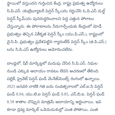
స్థాయిలో వస్తుందని గుర్తించిన కేంద్ర, రాష్ట్ర ప్రభుత్వ ఉద్యోగులు
సి.పి.ఎస్‌. (కంట్రిబ్యూటరీ పెన్షన్‌ స్కీం)ను రద్దుచేసి ఓ.పి.ఎస్‌ (ఓల్డ్‌
పెన్షన్‌ స్కీమ్‌)ను పునరుద్ధరించాలని పెద్ద ఎత్తున పోరాటం
చేస్తున్నారు. ఈ పోరాటాలను నీరుగార్చేందుకు కేంద్రంలో మోడీ
ప్రభుత్వం తెచ్చిన ఏకీకృత పెన్షన్‌ స్కీం (యు.పి.ఎస్‌.), రాష్ట్రంలో
వై.సి.పి. ప్రభుత్వం ప్రవేశపెట్టిన గ్యారంటీడ్‌ పెన్షన్‌ స్కీం (జి.పి.ఎస్‌.)
లను సి.పి.ఎస్‌ ఉద్యోగులు ఆమోదించలేదు.
బాండ్లలో, షేర్‌ మార్కెట్లలో మదుపు చేసిన సి.పి.ఎస్‌. నిధుల
నుండి ఎక్కువ ఆదాయం రావటం లేదని ఆచరణలో తేలింది.
పబ్లిక్‌, ప్రైవేట్‌ పెన్షన్‌ ఫండ్‌ మేనేజ్‌మెంట్స్‌ రంగంలో ఉన్నాయి.
2025 జనవరి నాటికి గత ఐదు సంవత్సరాలలో ఎల్‌.ఐ.సి పెన్షన్‌
ఫండ్‌ 8.94, యు.టి.ఐ పెన్షన్‌ ఫండ్‌ 8.85, ఎస్‌.బి.ఐ. పెన్షన్‌ ఫండ్‌
8.59 శాతాల చొప్పున మాత్రమే ఆదాయాన్ని ఆర్జించాయి. ఇవి
కూడా ద్రవ్య మార్కెట్‌ ఒడిదుడుకుల్లో ఎంత పోతాయి, ఎంత