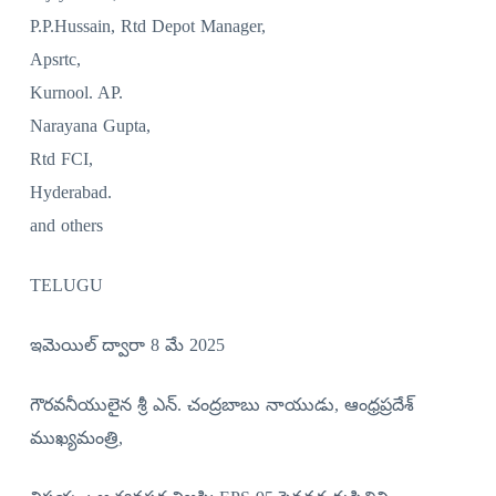
P.P.Hussain, Rtd Depot Manager,
Apsrtc,
Kurnool. AP.
Narayana Gupta,
Rtd FCI,
Hyderabad.
and others
TELUGU
ఇమెయిల్ ద్వారా 8 మే 2025
గౌరవనీయులైన శ్రీ ఎన్. చంద్రబాబు నాయుడు, ఆంధ్రప్రదేశ్
ముఖ్యమంత్రి,