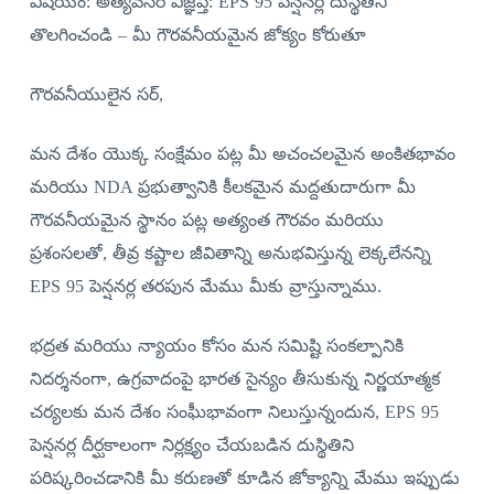
విషయం: అత్యవసర విజ్ఞప్తి: EPS 95 పెన్షనర్ల దుస్థితిని
తొలగించండి – మీ గౌరవనీయమైన జోక్యం కోరుతూ
గౌరవనీయులైన సర్,
మన దేశం యొక్క సంక్షేమం పట్ల మీ అచంచలమైన అంకితభావం
మరియు NDA ప్రభుత్వానికి కీలకమైన మద్దతుదారుగా మీ
గౌరవనీయమైన స్థానం పట్ల అత్యంత గౌరవం మరియు
ప్రశంసలతో, తీవ్ర కష్టాల జీవితాన్ని అనుభవిస్తున్న లెక్కలేనన్ని
EPS 95 పెన్షనర్ల తరపున మేము మీకు వ్రాస్తున్నాము.
భద్రత మరియు న్యాయం కోసం మన సమిష్టి సంకల్పానికి
నిదర్శనంగా, ఉగ్రవాదంపై భారత సైన్యం తీసుకున్న నిర్ణయాత్మక
చర్యలకు మన దేశం సంఘీభావంగా నిలుస్తున్నందున, EPS 95
పెన్షనర్ల దీర్ఘకాలంగా నిర్లక్ష్యం చేయబడిన దుస్థితిని
పరిష్కరించడానికి మీ కరుణతో కూడిన జోక్యాన్ని మేము ఇప్పుడు