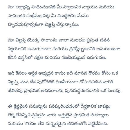
మా లక్ష్యాన్ని సాధించడానికి మీ స్వాభావిక న్యాయం మరియు
సామాజిక సంక్షేమం పట్ల మీ నిబద్ధతను మేము
హృదయపూర్వకంగా విజ్ఞప్తి చేస్తున్నాము.
మా విజ్ఞప్తి యొక్క సారాంశం చాలా సులభం: ప్రస్తుత జీవన
వ్యయానికి అనుగుణంగా మరియు ద్రవ్యోల్బణానికి అనుగుణంగా
కనీస పెన్షన్‌లో తక్షణ మరియు గణనీయమైన పెరుగుదల.
ఇది కేవలం ఆర్థిక అభ్యర్థన కాదు; ఇది మానవ గౌరవం కోసం ఒక
విజ్ఞప్తి, మన దేశ పురోగతికి గణనీయంగా దోహదపడిన వారికి
జీవితపు ప్రాథమిక అవసరాలను పునరుద్ధరించడానికి ఒక పిలుపు.
ఈ క్లిష్టమైన సమస్యను పరిష్కరించడంలో దీర్ఘకాలిక జాప్యం
లెక్కలేనన్ని పెన్షనర్లను వారు అర్హులైన ప్రాథమిక సౌకర్యాలు
మరియు గౌరవం లేని దుర్భరమైన జీవితంలోకి నెట్టివేసింది.