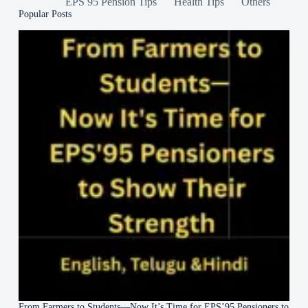
EPS 95 Pension Tips
Health Tips
Others
Popular Posts
From Farmers to Students—Now It’s Time for EPS’95 Pensioners to