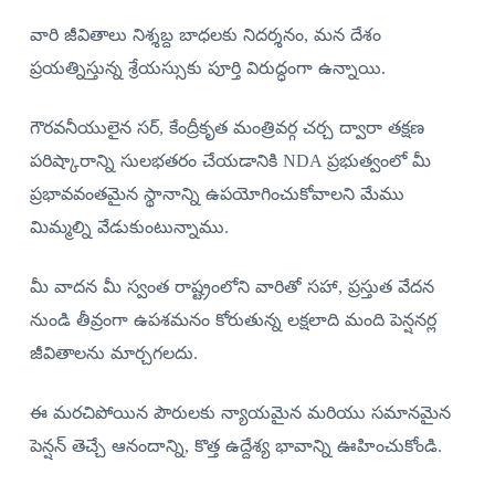
వారి జీవితాలు నిశ్శబ్ద బాధలకు నిదర్శనం, మన దేశం
ప్రయత్నిస్తున్న శ్రేయస్సుకు పూర్తి విరుద్ధంగా ఉన్నాయి.
గౌరవనీయులైన సర్, కేంద్రీకృత మంత్రివర్గ చర్చ ద్వారా తక్షణ
పరిష్కారాన్ని సులభతరం చేయడానికి NDA ప్రభుత్వంలో మీ
ప్రభావవంతమైన స్థానాన్ని ఉపయోగించుకోవాలని మేము
మిమ్మల్ని వేడుకుంటున్నాము.
మీ వాదన మీ స్వంత రాష్ట్రంలోని వారితో సహా, ప్రస్తుత వేదన
నుండి తీవ్రంగా ఉపశమనం కోరుతున్న లక్షలాది మంది పెన్షనర్ల
జీవితాలను మార్చగలదు.
ఈ మరచిపోయిన పౌరులకు న్యాయమైన మరియు సమానమైన
పెన్షన్ తెచ్చే ఆనందాన్ని, కొత్త ఉద్దేశ్య భావాన్ని ఊహించుకోండి.