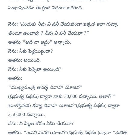
సంభాషించడం ఈ క్రింద విధంగా జరిగింది.
నేను:
‘ఎందుకు నీవు ఏ పనీ చేయకుండా ఇక్కడ ఇలా గుట్కా
తింటూ ఉంటావు ? నీవు ఏ పనీ చేయవా ?”
అతను
“అది నా ఇష్టం”
అన్నాడు.
నేను: నీకు పెళ్లయ్యిందా?
అతను: అయింది.
నేను: నీకు పెళ్ళెలా అయింది?
అతను:
“ముఖ్యమంత్రి ఆదర్శ వివాహ యోజన”
(ప్రభుత్వ పథకం) ద్వారా నాకు 30,000 వచ్చాయి. అలాగే
”
అంత్యోదయ కన్యా వివాహ యోజన”
(ప్రభుత్వ పథకం) ద్వారా
2,50,000 వచ్చాయి.
నేను: నీ పిల్లల కోసం ఏమీ చేయవా?
అతను:
“జననీ సురక్ష యోజన”
(ప్రభుత్వ పథకం )ద్వారా
“ఉచిత