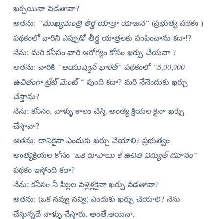
ఖర్చయినా పెడతావా?
అతను:
“ముఖ్యమంత్రి తీర్థ యాత్రా యోజన”
(ప్రభుత్వ పథకం )
పథకంలో వారిని ఎప్పుడో తీర్థ యాత్రలకు పంపించాను కదా!?
నేను: మరి కనీసం వారి ఆరోగ్యం కోసం ఖర్చు చేయవా ?
అతను: వారికి
“ఆయుష్మాన్ భారత్”
పథకంలో
“5,00,000
ఉచితంగా ట్రీట్ మెంట్ “
వుంది కదా? మరి నేనెందుకు ఖర్చు
చేస్తాను?
నేను: కనీసం, వాళ్ళు కాలం చేస్తే, అంత్య క్రియల కైనా ఖర్చు
చేస్తావా?
అతను: దానికైనా ఎందుకు ఖర్చు చేయాలి? ప్రభుత్వం
అంత్యక్రియల కోసం
‘ఒక రూపాయి కే ఉచిత విద్యుత్ దహనం”
పథకం ఇస్తోంది కదా?
నేను; కనీసం నీ పిల్లల పెళ్లిళ్లకైనా ఖర్చు పెడతావా?
అతను: (ఒక నవ్వు నవ్వి) ఎందుకు ఖర్చు చేయాలి? నేను
చేస్తున్నదే వాళ్ళు చేస్తారు. అంతే.అయినా,