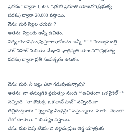
ప్రసవం”
ద్వారా 1,500,
“భగినీ ప్రసూతి యోజన”
(ప్రభుత్వ
పథకం) ద్వారా 20,000 వస్తాయి.
నేను: మరి పిల్లల చదువు ?
అతను: పిల్లలకు అన్నీ ఉచితం.
విద్య,యూనిఫాం,పుస్తకాలు,భోజనం అన్నీ, *” *’ముఖ్యమంత్రి
నౌల్ నిహాల్ మరియు మేధావి ఛాత్రవృతి యోజన”*(ప్రభుత్వ
పథకం) ద్వారా ప్రతీ సంవత్సరం ఉచితం.
నేను: మరి, నీ ఇల్లు ఎలా గడుపుతున్నావు?
అతను: నా తమ్ముడికి ప్రభుత్వం నుండి *’ఉచితంగా ఒక సైకిల్ “*
వచ్చింది.
‘నా కొడుక్కి ఒక లాప్ టాప్”
వచ్చింది.నా
తల్లిదండ్రులకు
“వృద్ధాప్య పింఛన్లు”
వస్తున్నాయి. మాకు
‘నెలంతా
కిలో రూపాయి “
బియ్యం వస్తాయి.
నేను: మరి నీవు కనీసం నీ తల్లిదండ్రుల తీర్థ యాత్రలకు