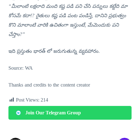
“మీలాంటి లక్షలాది మంది కష్ట పడి పని చేసి పన్నులు కట్టేది మా
కోసమే కదా!? రైతులు కష్ట పడి పంట పండిస్తే, దానిని ప్రభుత్వం
కొని మాలాంటి వారికి ఉచితంగా ఇస్తుంటే, మేమెందుకు పని
చేస్తాం?”
ఇది ప్రస్తుతం భారత్ లో జరుగుతున్న వ్యవహారం.
Source: WA
Thanks and credits to the content creator
Post Views:
214
Join Our Telegram Group