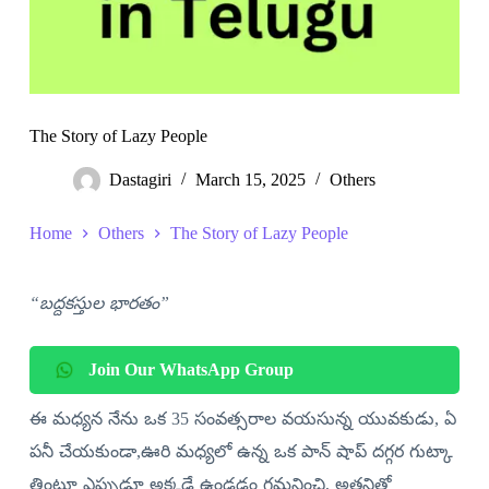
The Story of Lazy People
Dastagiri
March 15, 2025
Others
Home
Others
The Story of Lazy People
“బద్దకస్తుల భారతం”
Join Our WhatsApp Group
ఈ మధ్యన నేను ఒక 35 సంవత్సరాల వయసున్న యువకుడు, ఏ
పనీ చేయకుండా,ఊరి మధ్యలో ఉన్న ఒక పాన్ షాప్ దగ్గర గుట్కా
తింటూ ఎప్పుడూ అక్కడే ఉండడం గమనించి, అతనితో